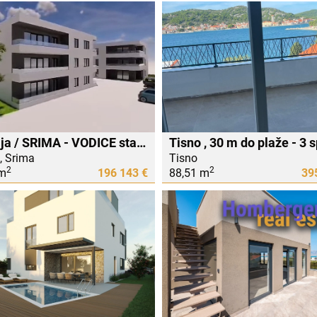
Prodaja / SRIMA - VODICE stanovi u novogradnji,400m do plaže i centra Srime
, Srima
Tisno
2
2
 m
196 143 €
88,51 m
39