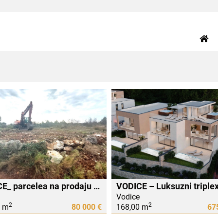
VODICE_ parcelea na prodaju - atraktivno građevinsko zemljiste
Vodice
2
2
0 m
80 000 €
168,00 m
67