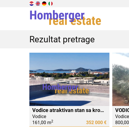
Rezultat pretrage
Vodice atraktivan stan sa krovnom terasom, 2 spavaće sobe, podno grijanje, pogled
Vodice
Vodice
2
161,00 m
352 000 €
800,0