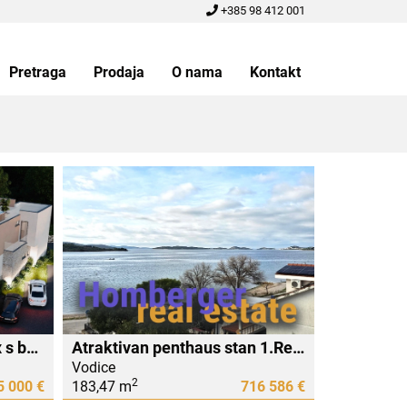
+385 98 412 001
Pretraga
Prodaja
O nama
Kontakt
VODICE – Luksuzni triplex s bazenom i pogledom na more-krajnja
Atraktivan penthaus stan 1.Red do mora i plaže, prodaje se namješten
Vodice
2
5 000 €
183,47 m
716 586 €