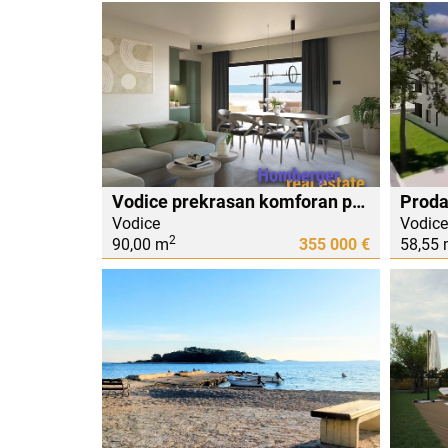
Vodice prekrasan komforan penthaus stan ...300m do mora
Vodice
Vodice
2
90,00 m
355 000 €
58,55