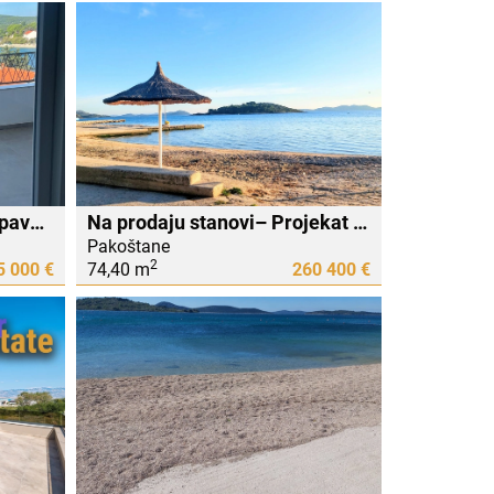
Tisno , 30 m do plaže - 3 spavaće sobe - dvoetažni stan - garaža
Na prodaju stanovi– Projekat Pakoštane , 400m do mora.
Pakoštane
2
5 000 €
74,40 m
260 400 €