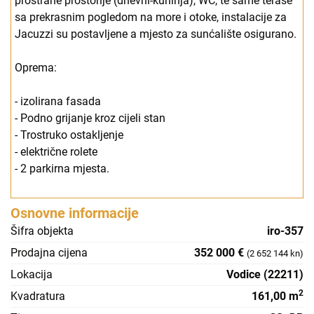
prostrane prostorije (dnevni-kuhinja), WC, te same terase
sa prekrasnim pogledom na more i otoke, instalacije za
Jacuzzi su postavljene a mjesto za sunćalište osigurano.
Oprema:
- izolirana fasada
- Podno grijanje kroz cijeli stan
- Trostruko ostakljenje
- električne rolete
- 2 parkirna mjesta.
Osnovne informacije
Šifra objekta
iro-357
Prodajna cijena
352 000 €
(2 652 144 kn)
Lokacija
Vodice (22211)
2
Kvadratura
161,00 m