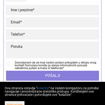
Dozvoljavam da se moji osobni podaci prikupljeni u sklopu ovog
kontakt formulara koriste za slanje informativnih ponuda
nekretnina putem e-maila ili telefonski*
POŠALJI
Ova stranica ostavlja "
kolačiće
" na Vašem kompjutoru za potrebe
navigacije i anonimizirane statistike pristupa. Korištenjem ove
stranice prihvaćate i potvrđujete ove "kolačiće".
Prihvaćam
Copyright © 2026 Homberger nekretnine