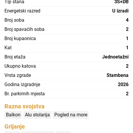
Tip stana
3S+DB
Energetski razred
U izradi
Broj soba
4
Broj spavaćih soba
2
Broj kupaonica
1
Kat
1
Broj etaža
Jednoetažni
Ukupno katova
2
Vrsta zgrade
Stambena
Godina izgradnje
2026
Br. parkirnih mjesta
2
Razna svojstva
Balkon
Alu stolarija
Pogled na more
Grijanje