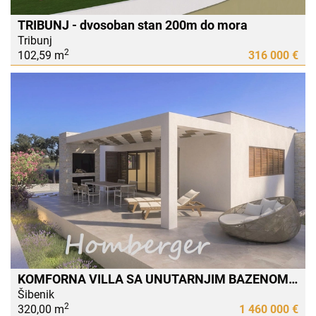
TRIBUNJ - dvosoban stan 200m do mora
Tribunj
2
102,59 m
316 000 €
KOMFORNA VILLA SA UNUTARNJIM BAZENOM i SAUNOM - U PRVOM REDU DO MORA
Šibenik
2
320,00 m
1 460 000 €