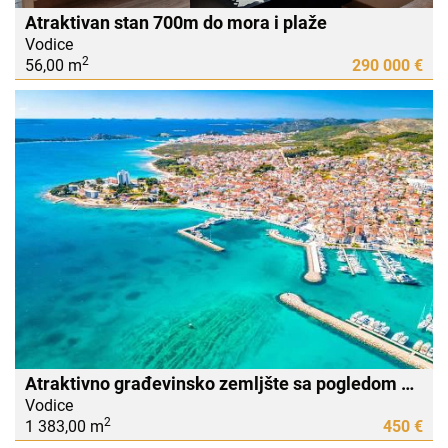
Atraktivan stan 700m do mora i plaže
Vodice
2
56,00 m
290 000 €
Atraktivno građevinsko zemljšte sa pogledom na more
Vodice
2
1 383,00 m
450 €