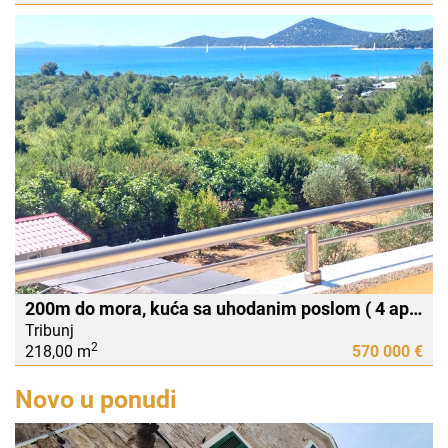
200m do mora, kuća sa uhodanim poslom ( 4 apartmana i stan u potkrovlju) TRIBUNJ
Tribunj
2
218,00 m
570 000 €
Novo u ponudi