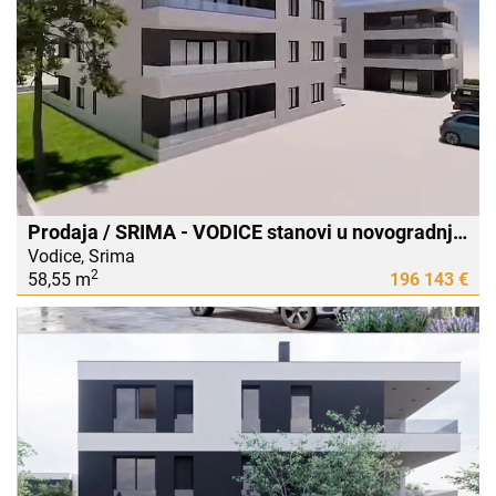
Prodaja / SRIMA - VODICE stanovi u novogradnji,400m do plaže i centra Srime
Vodice, Srima
2
58,55 m
196 143 €