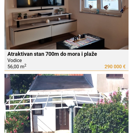
Atraktivan stan 700m do mora i plaže
Vodice
2
56,00 m
290 000 €