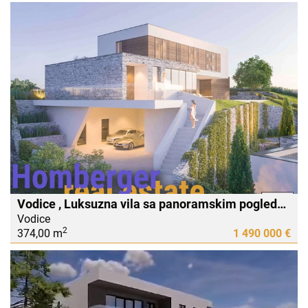
Vodice , Luksuzna vila sa panoramskim pogledom - 800m do mora - plaže
Vodice
2
374,00 m
1 490 000 €