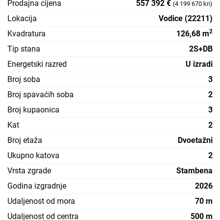
Prodajna cijena
557 392 €
(4 199 670 kn)
Lokacija
Vodice (22211)
2
Kvadratura
126,68 m
Tip stana
2S+DB
Energetski razred
U izradi
Broj soba
3
Broj spavaćih soba
2
Broj kupaonica
3
Kat
2
Broj etaža
Dvoetažni
Ukupno katova
2
Vrsta zgrade
Stambena
Godina izgradnje
2026
Udaljenost od mora
70 m
Udaljenost od centra
500 m