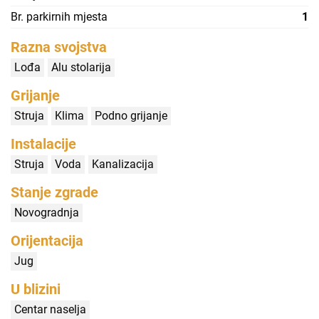
Br. parkirnih mjesta
1
Razna svojstva
Lođa
Alu stolarija
Grijanje
Struja
Klima
Podno grijanje
Instalacije
Struja
Voda
Kanalizacija
Stanje zgrade
Novogradnja
Orijentacija
Jug
U blizini
Centar naselja