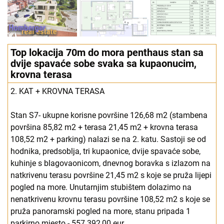
Top lokacija 70m do mora penthaus stan sa
dvije spavaće sobe svaka sa kupaonucim,
krovna terasa
2. KAT + KROVNA TERASA
Stan S7- ukupne korisne površine 126,68 m2 (stambena
površina 85,82 m2 + terasa 21,45 m2 + krovna terasa
108,52 m2 + parking) nalazi se na 2. katu. Sastoji se od
hodnika, predsoblja, tri kupaonice, dvije spavaće sobe,
kuhinje s blagovaonicom, dnevnog boravka s izlazom na
natkrivenu terasu površine 21,45 m2 s koje se pruža lijepi
pogled na more. Unutarnjim stubištem dolazimo na
nenatkrivenu krovnu terasu površine 108,52 m2 s koje se
pruža panoramski pogled na more, stanu pripada 1
parkirno mjesto - 557.392,00 eur.