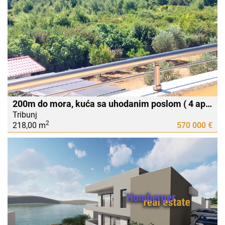
200m do mora, kuća sa uhodanim poslom ( 4 apartmana i stan u potkrovlju) TRIBUNJ
Tribunj
2
218,00 m
570 000 €