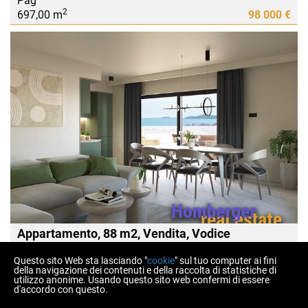
Pag
2
697,00 m
98 000 €
Appartamento, 88 m2, Vendita, Vodice
Vodice
2
Questo sito Web sta lasciando "
cookie
" sul tuo computer ai fini
88,00 m
345 000 €
della navigazione dei contenuti e della raccolta di statistiche di
utilizzo anonime. Usando questo sito web confermi di essere
d'accordo con questo.
Copyright © 2026 Homberger nekretnine