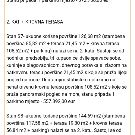
Stanu pripada 1 parkirno mjesto - 372.738,00 eur
2. KAT + KROVNA TERASA
Stan S7- ukupne korisne površine 126,68 m2 (stambena
površina 85,82 m2 + terasa 21,45 m2 + krovna terasa
108,52 m2 + parking) nalazi se na 2. katu. Sastoji se od
hodnika, predsoblja, tri kupaonice, dvije spavaće sobe,
kuhinje s blagovaonicom, dnevnog boravka s izlazom na
natkrivenu terasu površine 21,45 m2 s koje se pruža lijepi
pogled na more. Unutarnjim stubištem dolazimo na
nenatkrivenu krovnu terasu površine 108,52 m2 s koje se
pruža panoramski pogled na more, stanu pripada 1
parkirno mjesto - 557.392,00 eur.
Stan S8 -ukupne korisne površine 144,69 m2 (stambena
površina 117,58 m2 + terasa 19,80 m2 + krovna terasa
56,84 m2 + parking) nalazi se na 2. katu. Sastoji se od