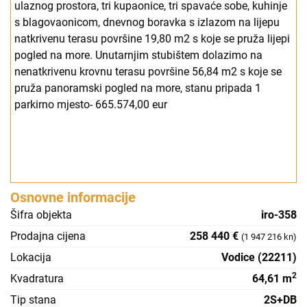
ulaznog prostora, tri kupaonice, tri spavaće sobe, kuhinje
s blagovaonicom, dnevnog boravka s izlazom na lijepu
natkrivenu terasu površine 19,80 m2 s koje se pruža lijepi
pogled na more. Unutarnjim stubištem dolazimo na
nenatkrivenu krovnu terasu površine 56,84 m2 s koje se
pruža panoramski pogled na more, stanu pripada 1
parkirno mjesto- 665.574,00 eur
Osnovne informacije
Šifra objekta
iro-358
Prodajna cijena
258 440 €
(1 947 216 kn)
Lokacija
Vodice (22211)
2
Kvadratura
64,61 m
Tip stana
2S+DB