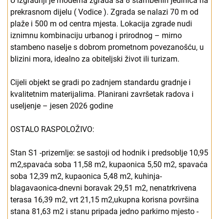
U izgradnji je moderna zgrada sa 8 stambenih jedinica na
prekrasnom dijelu ( Vodice ). Zgrada se nalazi 70 m od
plaže i 500 m od centra mjesta. Lokacija zgrade nudi
iznimnu kombinaciju urbanog i prirodnog – mirno
stambeno naselje s dobrom prometnom povezanošću, u
blizini mora, idealno za obiteljski život ili turizam.
Cijeli objekt se gradi po zadnjem standardu gradnje i
kvalitetnim materijalima. Planirani završetak radova i
useljenje – jesen 2026 godine
OSTALO RASPOLOŽIVO:
Stan S1 -prizemlje: se sastoji od hodnik i predsoblje 10,95
m2,spavaća soba 11,58 m2, kupaonica 5,50 m2, spavaća
soba 12,39 m2, kupaonica 5,48 m2, kuhinja-
blagavaonica-dnevni boravak 29,51 m2, nenatrkrivena
terasa 16,39 m2, vrt 21,15 m2,ukupna korisna površina
stana 81,63 m2 i stanu pripada jedno parkirno mjesto -