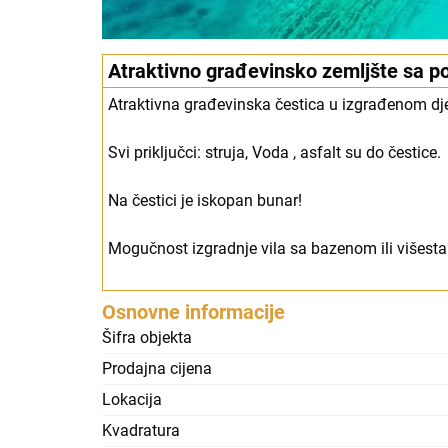
Atraktivno građevinsko zemljšte sa 
Atraktivna građevinska čestica u izgrađenom dj
Svi priključci: struja, Voda , asfalt su do čestice.
Na čestici je iskopan bunar!
Mogučnost izgradnje vila sa bazenom ili višest
Osnovne informacije
Šifra objekta
Prodajna cijena
Lokacija
Kvadratura