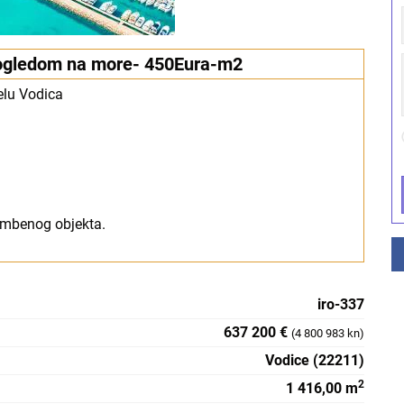
pogledom na more- 450Eura-m2
elu Vodica
ambenog objekta.
iro-337
637 200 €
(4 800 983 kn)
Vodice (22211)
2
1 416,00 m