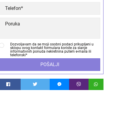
Dozvoljavam da se moji osobni podaci prikupljeni u
sklopu ovog kontakt formulara koriste za slanje
informativnih ponuda nekretnina putem e-maila ili
telefonski*
POŠALJI