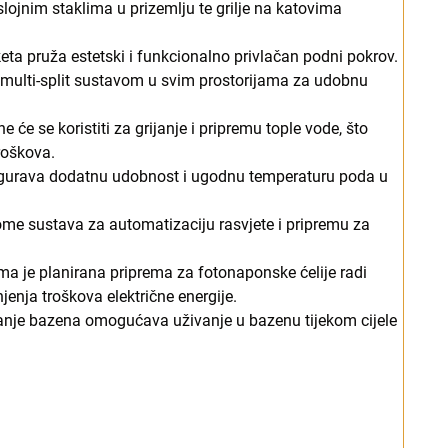
roslojnim staklima u prizemlju te grilje na katovima
eta pruža estetski i funkcionalno privlačan podni pokrov.
ana multi-split sustavom u svim prostorijama za udobnu
ne će se koristiti za grijanje i pripremu tople vode, što
roškova.
sigurava dodatnu udobnost i ugodnu temperaturu poda u
ome sustava za automatizaciju rasvjete i pripremu za
ma je planirana priprema za fotonaponske ćelije radi
jenja troškova električne energije.
janje bazena omogućava uživanje u bazenu tijekom cijele