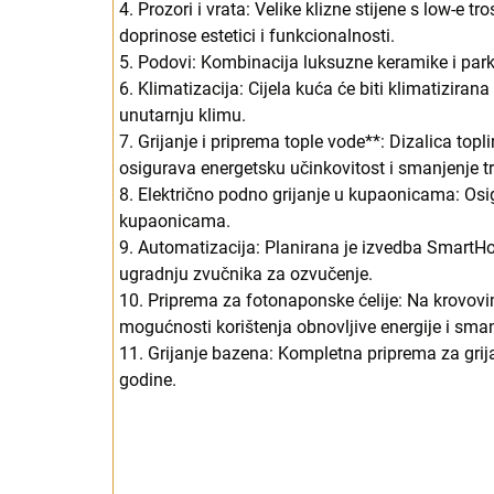
4. Prozori i vrata: Velike klizne stijene s low-e t
doprinose estetici i funkcionalnosti.
5. Podovi: Kombinacija luksuzne keramike i park
6. Klimatizacija: Cijela kuća će biti klimatizir
unutarnju klimu.
7. Grijanje i priprema tople vode**: Dizalica topli
osigurava energetsku učinkovitost i smanjenje t
8. Električno podno grijanje u kupaonicama: O
kupaonicama.
9. Automatizacija: Planirana je izvedba SmartH
ugradnju zvučnika za ozvučenje.
10. Priprema za fotonaponske ćelije: Na krovovi
mogućnosti korištenja obnovljive energije i sman
11. Grijanje bazena: Kompletna priprema za gri
godine.