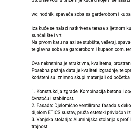
Stubište vodi u prizemlje kuće u kojem se nalazi
wc, hodnik, spavaća soba sa garderobom i kup
iza kuće se nalazi natkrivena terasa s ljetnom ku
sunčalište i vrt.
Na prvom katu nalazi se stubište, vešeraj, sp
te glavna soba sa garderobom i kupaonicom, te
Ova nekretnina je atraktivna, kvalitetna, prostran
Posebna pažnja data je kvaliteti izgradnje, te 
korišteni su iznimno skupi materijali od početka 
1. Konstrukcija zgrade: Kombinacija betona i o
čvrstoću i stabilnost.
2. Fasada: Djelomično ventilirana fasada s dek
dijelom ETICS sustav, pruža estetski privlačan iz
3. Vanjska stolarija: Aluminijska stolarija s pr
trajnost.