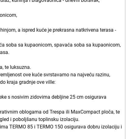
 ulaz, kuhinja i blagovaonica - dnevni boravak,
aonicom,
hinjom, a ispred kuće je prekrasna natkrivena terasa -
avaća soba sa kupaonicom, spavaća soba sa kupaonicom,
rasa.
a, te luksuzna.
opremljenost ove kuće svrstavamo na najveću razinu,
do kraja gradnje ove ville:
peke s nosivim zidovima debljine 25 cm osigurava
orativnim oblogama od Trespa ili MaxCompact ploča, te
gled i poboljšanu toplinsku izolaciju.
ofilima TERMO 85 i TERMO 150 osigurava dobru izolaciju i