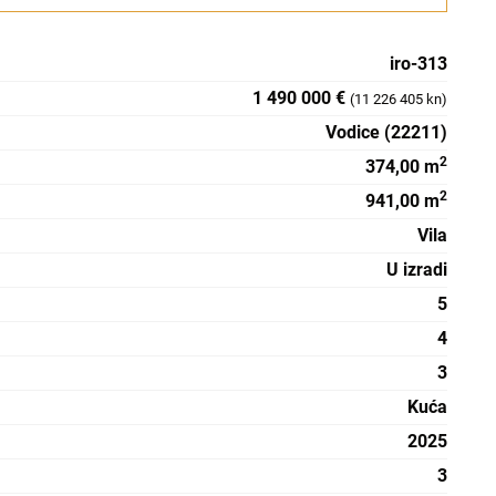
iro-313
1 490 000 €
(11 226 405 kn)
Vodice (22211)
2
374,00 m
2
941,00 m
Vila
U izradi
5
4
3
Kuća
2025
3