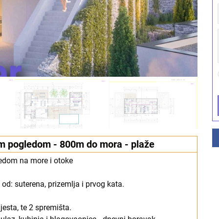
im pogledom - 800m do mora - plaže
edom na more i otoke
 od: suterena, prizemlja i prvog kata.
esta, te 2 spremišta.