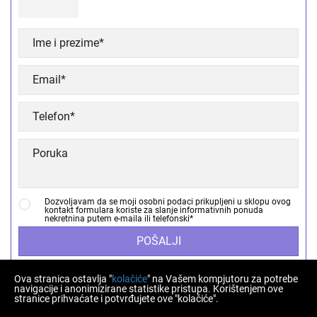
Dozvoljavam da se moji osobni podaci prikupljeni u sklopu ovog
kontakt formulara koriste za slanje informativnih ponuda
nekretnina putem e-maila ili telefonski*
POŠALJI
Ova stranica ostavlja "
kolačiće
" na Vašem kompjutoru za potrebe
navigacije i anonimizirane statistike pristupa. Korištenjem ove
stranice prihvaćate i potvrđujete ove "kolačiće".