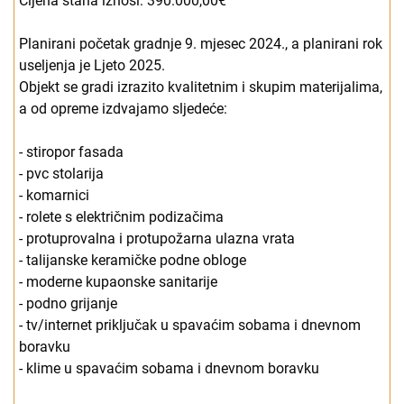
Cijena stana iznosi: 390.000,00€
Planirani početak gradnje 9. mjesec 2024., a planirani rok
useljenja je Ljeto 2025.
Objekt se gradi izrazito kvalitetnim i skupim materijalima,
a od opreme izdvajamo sljedeće:
- stiropor fasada
- pvc stolarija
- komarnici
- rolete s električnim podizačima
- protuprovalna i protupožarna ulazna vrata
- talijanske keramičke podne obloge
- moderne kupaonske sanitarije
- podno grijanje
- tv/internet priključak u spavaćim sobama i dnevnom
boravku
- klime u spavaćim sobama i dnevnom boravku