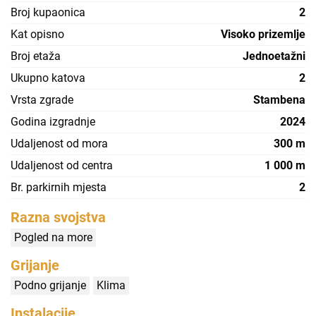
Broj kupaonica
2
Kat opisno
Visoko prizemlje
Broj etaža
Jednoetažni
Ukupno katova
2
Vrsta zgrade
Stambena
Godina izgradnje
2024
Udaljenost od mora
300 m
Udaljenost od centra
1 000 m
Br. parkirnih mjesta
2
Razna svojstva
Pogled na more
Grijanje
Podno grijanje
Klima
Instalacije