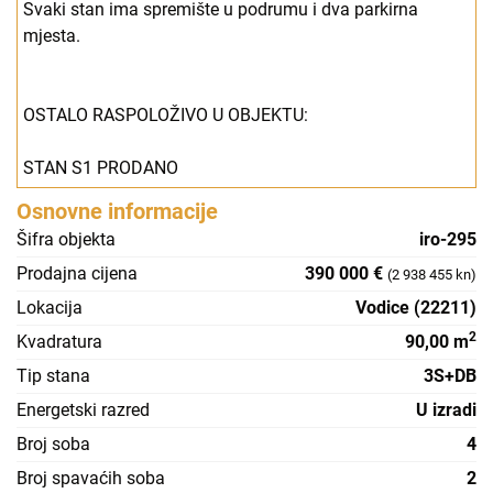
Svaki stan ima spremište u podrumu i dva parkirna
mjesta.
OSTALO RASPOLOŽIVO U OBJEKTU:
STAN S1 PRODANO
Osnovne informacije
Šifra objekta
iro-295
Prodajna cijena
390 000 €
(2 938 455 kn)
Lokacija
Vodice (22211)
2
Kvadratura
90,00 m
Tip stana
3S+DB
Energetski razred
U izradi
Broj soba
4
Broj spavaćih soba
2