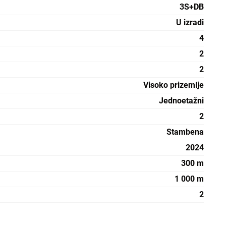
3S+DB
U izradi
4
2
2
Visoko prizemlje
Jednoetažni
2
Stambena
2024
300 m
1 000 m
2