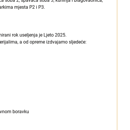
 soba 2, spavaća soba 3, kuhinja i blagovaonica,
rkirna mjesta P2 i P3.
irani rok useljenja je Ljeto 2025.
terijalima, a od opreme izdvajamo sljedeće:
nevnom boravku