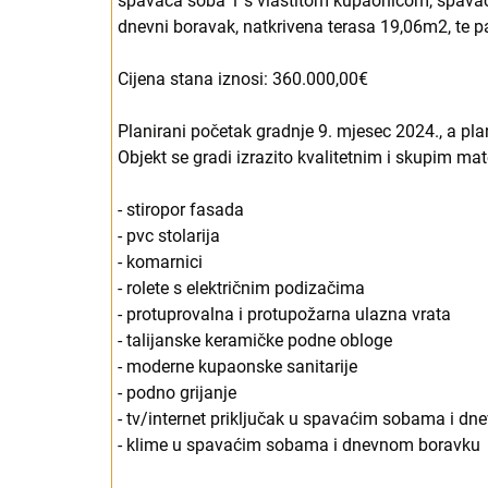
spavaća soba 1 s vlastitom kupaonicom, spavaća
dnevni boravak, natkrivena terasa 19,06m2, te pa
Cijena stana iznosi: 360.000,00€
Planirani početak gradnje 9. mjesec 2024., a plan
Objekt se gradi izrazito kvalitetnim i skupim ma
- stiropor fasada
- pvc stolarija
- komarnici
- rolete s električnim podizačima
- protuprovalna i protupožarna ulazna vrata
- talijanske keramičke podne obloge
- moderne kupaonske sanitarije
- podno grijanje
- tv/internet priključak u spavaćim sobama i d
- klime u spavaćim sobama i dnevnom boravku