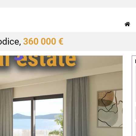
odice,
360 000 €