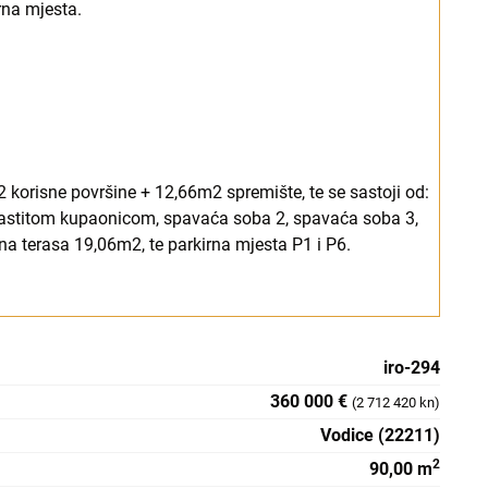
rna mjesta.
korisne površine + 12,66m2 spremište, te se sastoji od:
vlastitom kupaonicom, spavaća soba 2, spavaća soba 3,
na terasa 19,06m2, te parkirna mjesta P1 i P6.
iro-294
360 000 €
(2 712 420 kn)
Vodice (22211)
2
90,00 m