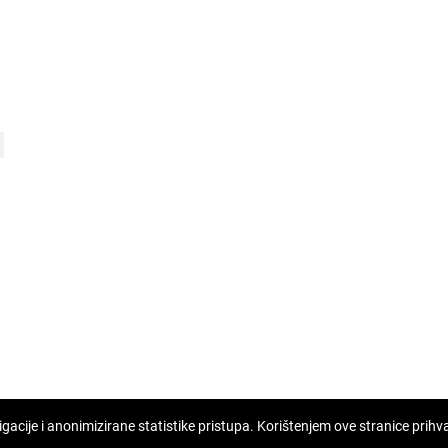
cije i anonimizirane statistike pristupa. Korištenjem ove stranice prihvać