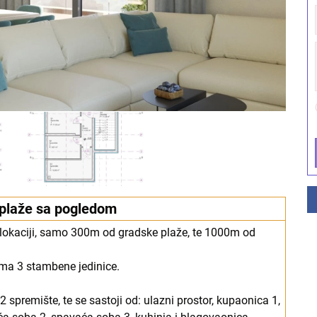
laže sa pogledom
j lokaciji, samo 300m od gradske plaže, te 1000m od
ima 3 stambene jedinice.
premište, te se sastoji od: ulazni prostor, kupaonica 1,