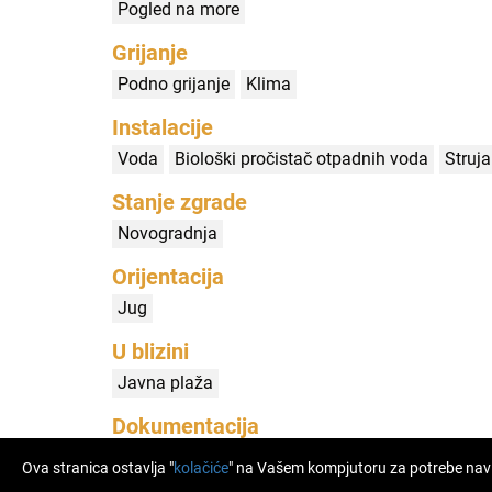
Pogled na more
Grijanje
Podno grijanje
Klima
Instalacije
Voda
Biološki pročistač otpadnih voda
Struja
Stanje zgrade
Novogradnja
Orijentacija
Jug
U blizini
Javna plaža
Dokumentacija
Građevinska dozvola
Vlasnički list
Ova stranica ostavlja "
kolačiće
" na Vašem kompjutoru za potrebe naviga