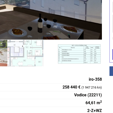
iro-358
258 440 €
(1 947 216 kn)
Vodice (22211)
2
64,61 m
2-Z+WZ