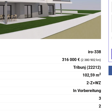
iro-338
316 000 €
(2 380 902 kn)
Tribunj (22212)
2
102,59 m
2-Z+WZ
In Vorbereitung
3
2