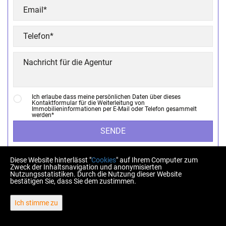
Ich erlaube dass meine persönlichen Daten über dieses
Kontaktformular für die Weiterleitung von
Immobilieninformationen per E-Mail oder Telefon gesammelt
werden*
SENDE
Diese Website hinterlässt "
Cookies
" auf Ihrem Computer zum
Zweck der Inhaltsnavigation und anonymisierten
Nutzungsstatistiken. Durch die Nutzung dieser Website
bestätigen Sie, dass Sie dem zustimmen.
Copyright © 2026 Homberger nekretnine
Ich stimme zu
Fester Umrechnungskurs 1 EUR = 7,53450 HRK
Web Design & Powered by
i
Real
One
-
Immobilien Management
Software
.