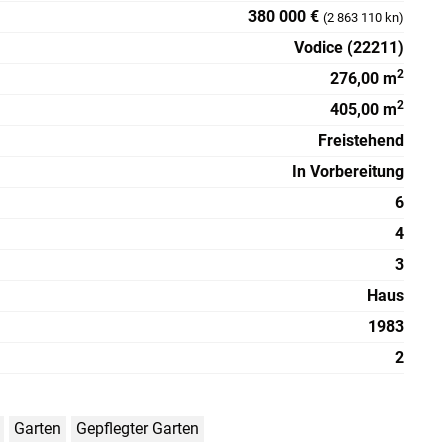
380 000 €
(2 863 110 kn)
Vodice (22211)
2
276,00 m
2
405,00 m
Freistehend
In Vorbereitung
6
4
3
Haus
1983
2
Garten
Gepflegter Garten