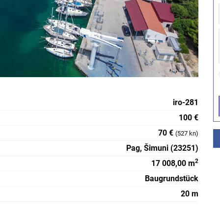
iro-281
100 €
70 €
(527 kn)
Pag, Šimuni (23251)
2
17 008,00 m
Baugrundstück
20 m