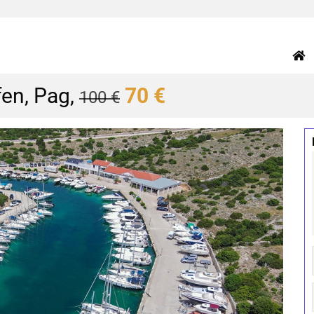
en, Pag,
70 €
100 €