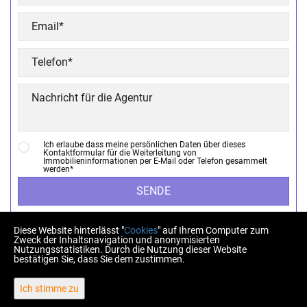
Ich erlaube dass meine persönlichen Daten über dieses
Kontaktformular für die Weiterleitung von
Immobilieninformationen per E-Mail oder Telefon gesammelt
werden*
SENDE
Diese Website hinterlässt "
Cookies
" auf Ihrem Computer zum
Zweck der Inhaltsnavigation und anonymisierten
Nutzungsstatistiken. Durch die Nutzung dieser Website
bestätigen Sie, dass Sie dem zustimmen.
Copyright © 2026 Homberger nekretnine
Ich stimme zu
Fester Umrechnungskurs 1 EUR = 7,53450 HRK
Web Design & Powered by
i
Real
One
-
Immobilien Management