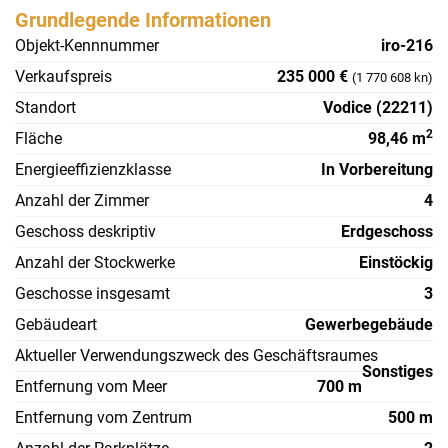
Grundlegende Informationen
Objekt-Kennnummer
iro-216
Verkaufspreis
235 000 €
(1 770 608 kn)
Standort
Vodice (22211)
2
Fläche
98,46 m
Energieeffizienzklasse
In Vorbereitung
Anzahl der Zimmer
4
Geschoss deskriptiv
Erdgeschoss
Anzahl der Stockwerke
Einstöckig
Geschosse insgesamt
3
Gebäudeart
Gewerbegebäude
Aktueller Verwendungszweck des Geschäftsraumes
Sonstiges
Entfernung vom Meer
700 m
Entfernung vom Zentrum
500 m