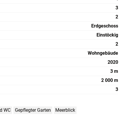
3
2
Erdgeschoss
Einstöckig
2
Wohngebäude
2020
3 m
2 000 m
3
nd WC
Gepflegter Garten
Meerblick