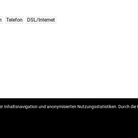
m
Telefon
DSL/Internet
bäudeaufteilungsplan
Eigentümerliste
r Inhaltsnavigation und anonymisierten Nutzungsstatistiken. Durch die 
Copyright © 2026 Homberger nekretnine
Fester Umrechnungskurs 1 EUR = 7,53450 HRK
Web Design & Powered by
i
Real
One
-
Immobilien Management Software
.