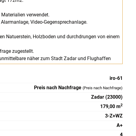
rägt 172m2.
 Materialien verwendet.
, Alarmanlage, Video-Gegensprechanlage.
igen Natuerstein, Holzboden und durchdrungen von einem
rage zugestellt.
in unmittelbare näher zum Stadt Zadar und Flughaffen
iro-61
Preis nach Nachfrage
(
Preis nach Nachfrage
)
Zadar (23000)
2
179,00 m
3-Z+WZ
A+
4