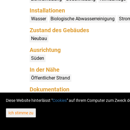
Installationen
Wasser
Biologische Abwasserreinigung
Stro
Zustand des Gebäudes
Neubau
Ausrichtung
Süden
In der Nähe
Öffentlicher Strand
Dokumentation
Baugenehmigung
Nutzungsgenehmigung
Ge
Diese Website hinterlässt "
Cookies
" auf Ihrem Computer zum Zweck de
Ich stimme zu