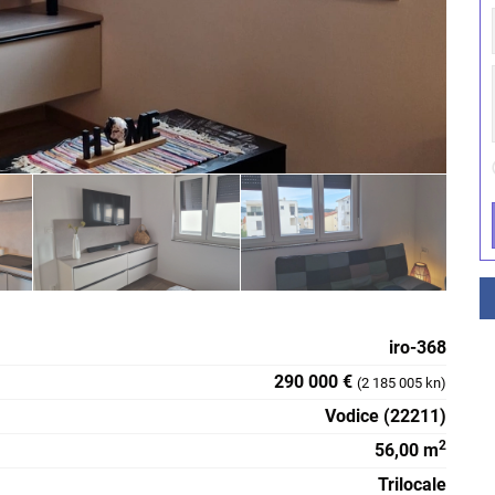
iro-368
290 000 €
(2 185 005 kn)
Vodice (22211)
2
56,00 m
Trilocale