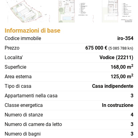
Informazioni di base
Codice immobile
iro-354
Prezzo
675 000 €
(5 085 788 kn)
Localita'
Vodice (22211)
2
Superficie
168,00 m
2
Area esterna
125,00 m
Tipo di casa
Casa indipendente
Appartamenti nella casa
3
Classe energetica
In costruzione
Numero di stanze
4
Numero di camere da letto
3
Numero di bagni
3