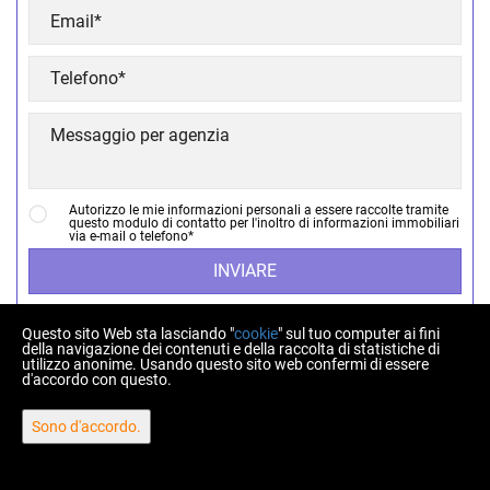
Autorizzo le mie informazioni personali a essere raccolte tramite
questo modulo di contatto per l'inoltro di informazioni immobiliari
via e-mail o telefono*
INVIARE
Questo sito Web sta lasciando "
cookie
" sul tuo computer ai fini
della navigazione dei contenuti e della raccolta di statistiche di
utilizzo anonime. Usando questo sito web confermi di essere
d'accordo con questo.
Copyright © 2026 Homberger nekretnine
Sono d'accordo.
Tasso di conversione fisso 1 EUR = 7,53450 HRK
Web Design & Powered by
i
Real
One
-
software per la gestione
immobiliare
.