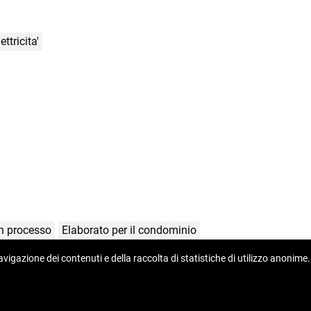
ettricita'
in processo
Elaborato per il condominio
 navigazione dei contenuti e della raccolta di statistiche di utilizzo anon
Copyright © 2026 Homberger nekretnine
Tasso di conversione fisso 1 EUR = 7,53450 HRK