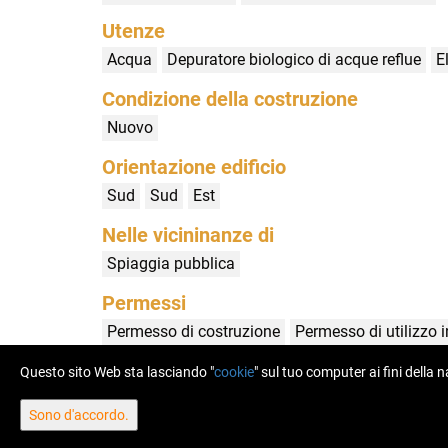
Utenze
Acqua
Depuratore biologico di acque reflue
El
Condizione della costruzione
Nuovo
Orientazione edificio
Sud
Sud
Est
Nelle vicininanze di
Spiaggia pubblica
Permessi
Permesso di costruzione
Permesso di utilizzo 
Certificato di proprietà
Questo sito Web sta lasciando "
cookie
" sul tuo computer ai fini della
Sono d'accordo.