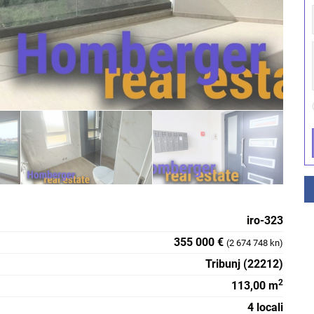
iro-323
355 000 €
(2 674 748 kn)
Tribunj (22212)
2
113,00 m
4 locali