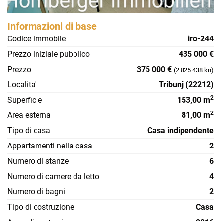
Informazioni di base
Codice immobile
iro-244
Prezzo iniziale pubblico
435 000 €
Prezzo
375 000 €
(2 825 438 kn)
Localita'
Tribunj (22212)
2
Superficie
153,00 m
2
Area esterna
81,00 m
Tipo di casa
Casa indipendente
Appartamenti nella casa
2
Numero di stanze
6
Numero di camere da letto
4
Numero di bagni
2
Tipo di costruzione
Casa